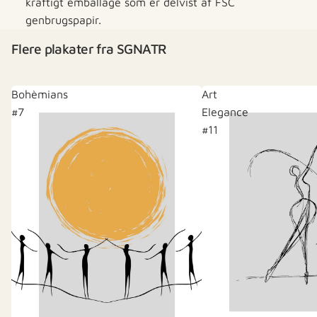
kraftigt emballage som er delvist af FSC
genbrugspapir.
Flere plakater fra SGNATR
Bohèmians
Art
#7
Elegance
#11