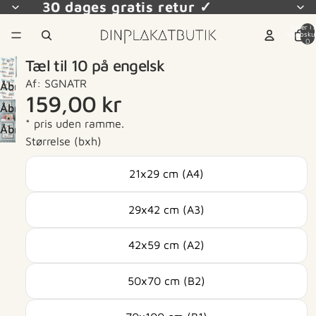
30 dages gratis retur ✓
Varer i a
indkøbsku
0
Tæl til 10 på engelsk
Af: SGNATR
Åbn
159,00 kr
billede
Åbn
i
* pris uden ramme.
billede
Åbn
fuld
Størrelse (bxh)
i
billede
skærm
fuld
i
21x29 cm (A4)
skærm
fuld
skærm
29x42 cm (A3)
42x59 cm (A2)
50x70 cm (B2)