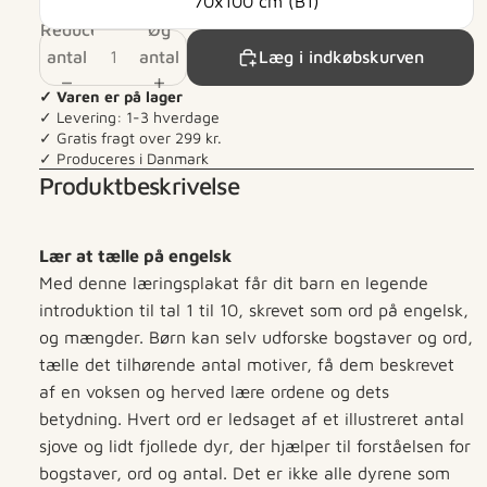
70x100 cm (B1)
Reducer
Øg
antal
antal
Læg i indkøbskurven
✓ Varen er på lager
✓ Levering: 1-3 hverdage
✓ Gratis fragt over 299 kr.
✓ Produceres i Danmark
Produktbeskrivelse
Lær at tælle på engelsk
Med denne læringsplakat får dit barn en legende
introduktion til tal 1 til 10, skrevet som ord på engelsk,
og mængder. Børn kan selv udforske bogstaver og ord,
tælle det tilhørende antal motiver, få dem beskrevet
af en voksen og herved lære ordene og dets
betydning. Hvert ord er ledsaget af et illustreret antal
sjove og lidt fjollede dyr, der hjælper til forståelsen for
bogstaver, ord og antal. Det er ikke alle dyrene som