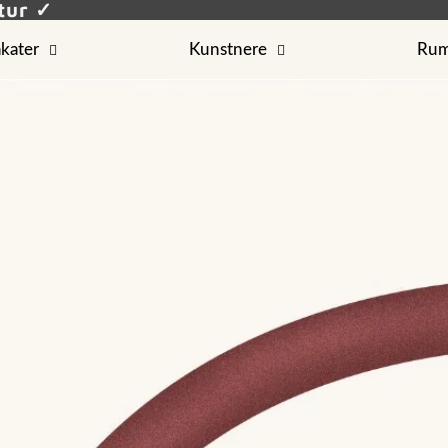
etur ✓
akater
Kunstnere
Ru