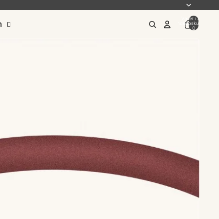
Varer i alt i
m
indkøbskurven:
0