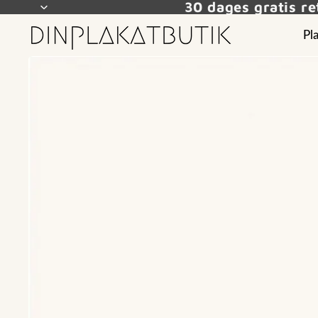
30 dages gratis r
Pl