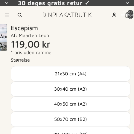
30 dages gratis retur ✓
Varer i a
indkøbsku
0
Escapism
Af: Maarten Leon
Åbn
119,00 kr
billede
Åbn
i
* pris uden ramme.
billede
fuld
Størrelse
i
skærm
fuld
21x30 cm (A4)
skærm
30x40 cm (A3)
40x50 cm (A2)
50x70 cm (B2)