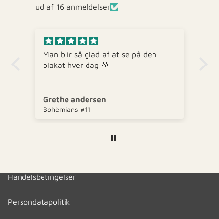
ud af 16 anmeldelser
Man blir så glad af at se på den
Go
plakat hver dag 💚
me
Grethe andersen
W
Bohèmians #11
di
Handelsbetingelser
Persondatapolitik