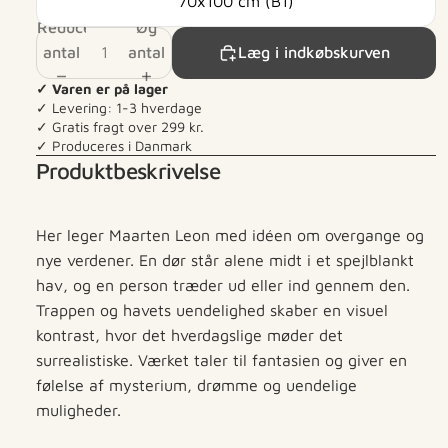
70x100 cm (B1)
Reducer
Øg
antal
antal
Læg i indkøbskurven
✓ Varen er på lager
✓ Levering: 1-3 hverdage
✓ Gratis fragt over 299 kr.
✓ Produceres i Danmark
Produktbeskrivelse
Her leger Maarten Leon med idéen om overgange og
nye verdener. En dør står alene midt i et spejlblankt
hav, og en person træder ud eller ind gennem den.
Trappen og havets uendelighed skaber en visuel
kontrast, hvor det hverdagslige møder det
surrealistiske. Værket taler til fantasien og giver en
følelse af mysterium, drømme og uendelige
muligheder.