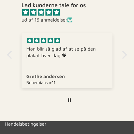
Lad kunderne tale for os
ud af 16 anmeldelser
Man blir så glad af at se på den
Go
plakat hver dag 💚
me
Grethe andersen
W
Bohèmians #11
di
Handelsbetingelser