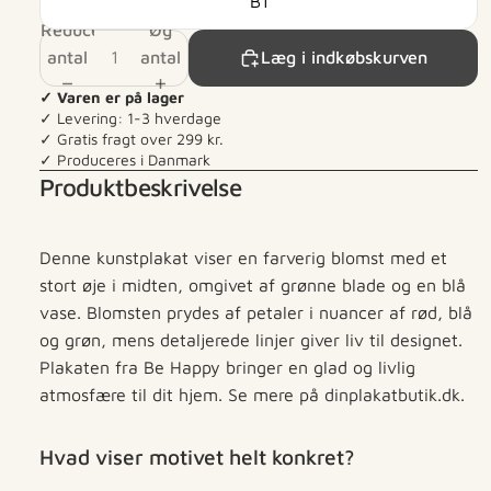
B1
Reducer
Øg
antal
antal
Læg i indkøbskurven
✓ Varen er på lager
✓ Levering: 1-3 hverdage
✓ Gratis fragt over 299 kr.
✓ Produceres i Danmark
Produktbeskrivelse
Denne kunstplakat viser en farverig blomst med et
stort øje i midten, omgivet af grønne blade og en blå
vase. Blomsten prydes af petaler i nuancer af rød, blå
og grøn, mens detaljerede linjer giver liv til designet.
Plakaten fra Be Happy bringer en glad og livlig
atmosfære til dit hjem. Se mere på dinplakatbutik.dk.
Hvad viser motivet helt konkret?