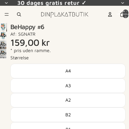
30 dages gratis retur ✓
Varer i a
indkøbsku
0
BeHappy #6
Af: SGNATR
Åbn
159,00 kr
billede
Åbn
i
* pris uden ramme.
billede
Åbn
fuld
Størrelse
i
billede
skærm
fuld
i
A4
skærm
fuld
skærm
A3
A2
B2